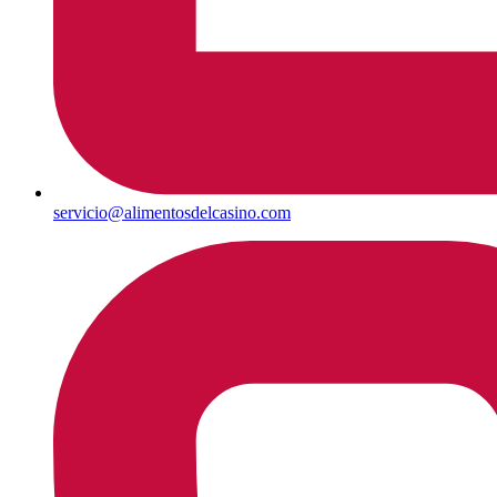
servicio@alimentosdelcasino.com