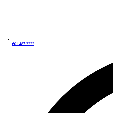
601 487 3222